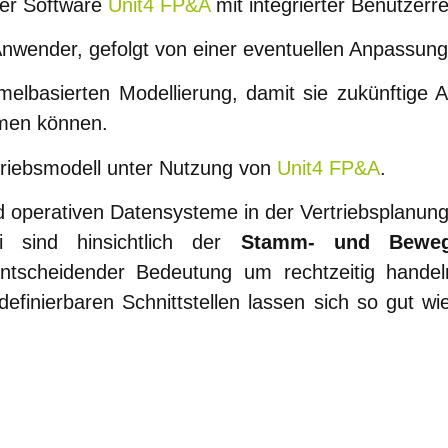
der Software
Unit4 FP&A
mit integrierter Benutzer
nwender, gefolgt von einer eventuellen Anpassung
melbasierten Modellierung, damit sie zukünftige
hmen können.
rtriebsmodell unter Nutzung von
Unit4 FP&A
.
nd operativen Datensysteme in der Vertriebsplanu
 sind hinsichtlich der
Stamm- und Bewegu
tscheidender Bedeutung um rechtzeitig hande
efinierbaren Schnittstellen lassen sich so gut w