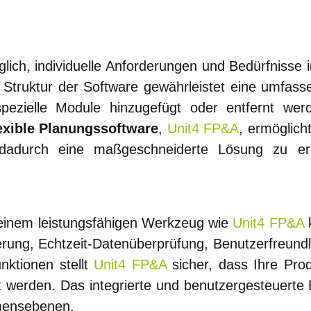
ich, individuelle Anforderungen und Bedürfnisse 
e Struktur der Software gewährleistet eine umfa
pezielle Module hinzugefügt oder entfernt we
exible Planungssoftware
,
Unit4 FP&A
, ermöglic
adurch eine maßgeschneiderte Lösung zu erste
einem leistungsfähigen Werkzeug wie
Unit4 FP&A
k
erung, Echtzeit-Datenüberprüfung, Benutzerfreund
unktionen stellt
Unit4 FP&A
sicher, dass Ihre Prod
rt werden. Das integrierte und benutzergesteuerte
hmensebenen.