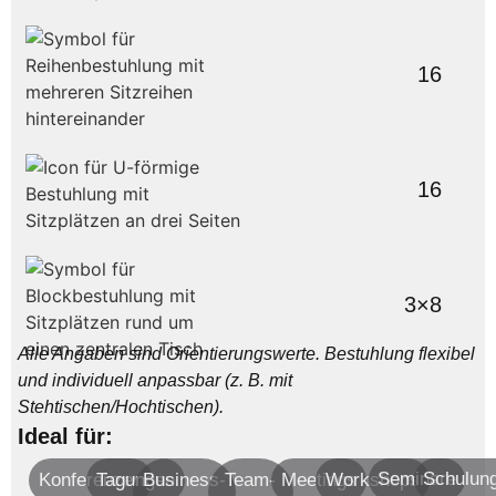
16
16
3×8
Alle Angaben sind Orientierungswerte.
Bestuhlung flexibel
und individuell anpassbar
(z. B. mit
Stehtischen/Hochtischen).
Ideal für:
Seminare
Schulun
Konferenzen
Tagungen
Business-
Team-
Meetings
Workshops