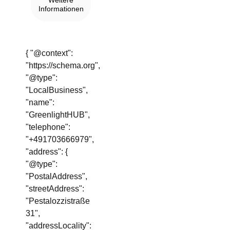
Informationen
{ "@context":
"https://schema.org",
"@type":
"LocalBusiness",
"name":
"GreenlightHUB",
"telephone":
"+491703666979",
"address": {
"@type":
"PostalAddress",
"streetAddress":
"Pestalozzistraße
31",
"addressLocality":