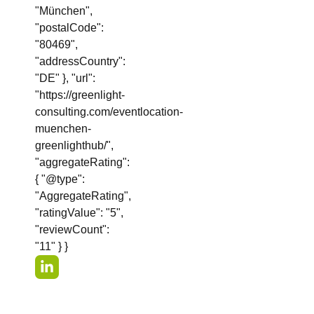
"München",
"postalCode":
"80469",
"addressCountry":
"DE" }, "url":
"https://greenlight-
consulting.com/eventlocation-
muenchen-
greenlighthub/",
"aggregateRating":
{ "@type":
"AggregateRating",
"ratingValue": "5",
"reviewCount":
"11" } }