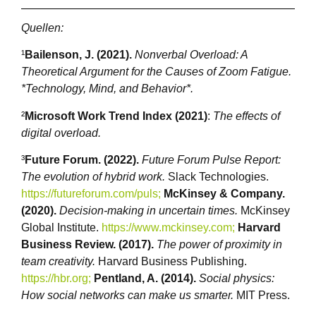
Quellen:
¹
Bailenson, J. (2021).
Nonverbal Overload: A
Theoretical Argument for the Causes of Zoom Fatigue.
*Technology, Mind, and Behavior*.
²
Microsoft Work Trend Index (2021)
:
The effects of
digital overload.
³
Future Forum. (2022).
Future Forum Pulse Report:
The evolution of hybrid work.
Slack Technologies.
https://futureforum.com/puls;
McKinsey & Company.
(2020).
Decision-making in uncertain times.
McKinsey
Global Institute.
https://www.mckinsey.com;
Harvard
Business Review. (2017).
The power of proximity in
team creativity.
Harvard Business Publishing.
https://hbr.org;
Pentland, A. (2014).
Social physics:
How social networks can make us smarter.
MIT Press.